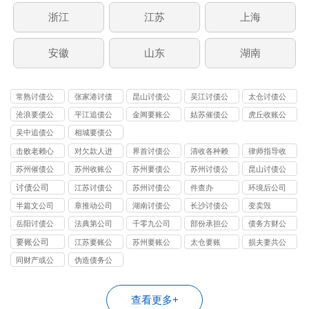
浙江
江苏
上海
安徽
山东
湖南
常熟讨债公
张家港讨债
昆山讨债公
吴江讨债公
太仓讨债公
司
公司
司
司
司
沧浪要债公
平江追债公
金阊要账公
姑苏催债公
虎丘收账公
司
司
司
司
司
吴中追债公
相城要债公
司
司
击败老赖心
对欠款人进
界首讨债公
清收各种赖
律师指导收
理防线
行过催讨
司
债
账
苏州催债公
苏州收账公
苏州要债公
苏州讨债公
昆山讨债公
司
司
司
司
司
讨债公司
江苏讨债公
苏州讨债公
件查办
环境后公司
司
司
半篇文公司
章推动公司
湖南讨债公
长沙讨债公
变卖毁
司
司
岳阳讨债公
法典第公司
千零九公司
部份承担公
债务方财公
司
司
司
要账公司
江苏要账公
苏州要账公
太仓要账
损夫妻共公
司
司
司
同财产或公
伪造债务公
司
司
查看更多+