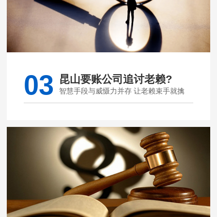
03
昆山要账公司追讨老赖?
智慧手段与威慑力并存 让老赖束手就擒