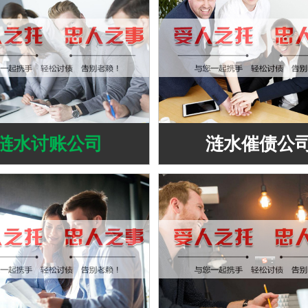
涟水讨账公司
涟水催债公