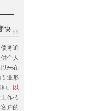
度快
在债务追
提供个人
立以来在
的专业形
精神。
以
行工作拓
障客户的