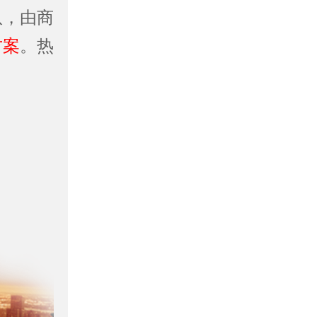
队，由商
方案
。热