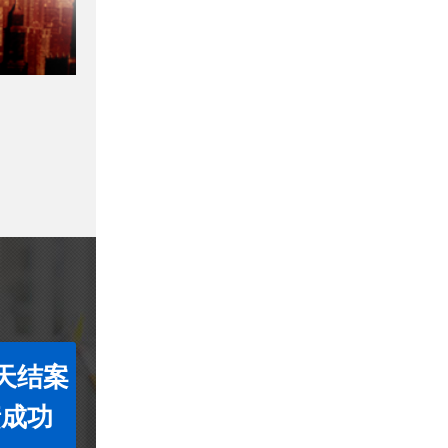
7天结案
债成功