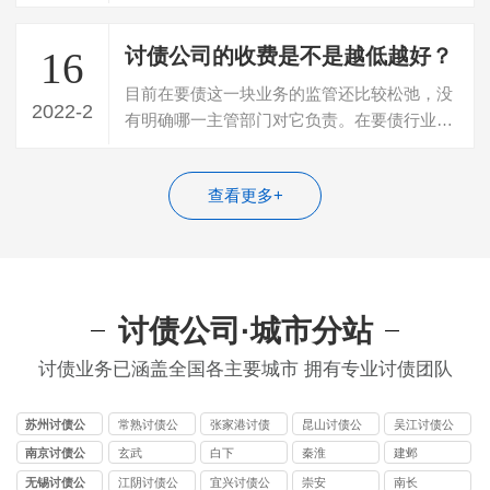
回欠款，所以就寻找专门的讨债公司帮忙…
讨债公司的收费是不是越低越好？
16
目前在要债这一块业务的监管还比较松弛，没
2022-2
有明确哪一主管部门对它负责。在要债行业的
发展过程中，因为成本低、门槛矮，所以…
查看更多+
讨债公司·城市分站
讨债业务已涵盖全国各主要城市 拥有专业讨债团队
苏州讨债公
常熟讨债公
张家港讨债
昆山讨债公
吴江讨债公
司
司
公司
司
司
南京讨债公
玄武
白下
秦淮
建邺
司
无锡讨债公
江阴讨债公
宜兴讨债公
崇安
南长