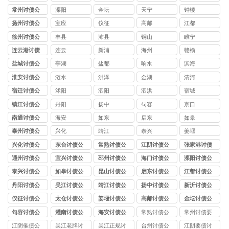
司
司
司
常州讨债公
溧阳
金坛
天宁
钟楼
司
扬州讨债公
宝应
仪征
高邮
江都
司
徐州讨债公
丰县
沛县
铜山
睢宁
司
连云港讨债
连云
新浦
海州
赣榆
公司
盐城讨债公
亭湖
盐都
响水
滨海
司
淮安讨债公
涟水
洪泽
金湖
清河
司
宿迁讨债公
沭阳
泗阳
泗洪
宿城
司
镇江讨债公
丹阳
扬中
句容
京口
司
南通讨债公
海安
如东
启东
如皋
司
泰州讨债公
兴化
靖江
泰兴
姜堰
司
兴化讨债公
东台讨债公
常熟讨债公
江阴讨债公
张家港讨债
司
司
司
司
公司
通州讨债公
宜兴讨债公
邳州讨债公
海门讨债公
溧阳讨债公
司
司
司
司
司
泰兴讨债公
如皋讨债公
昆山讨债公
启东讨债公
江都讨债公
司
司
司
司
司
丹阳讨债公
吴江讨债公
靖江讨债公
扬中讨债公
新沂讨债公
司
司
司
司
司
仪征讨债公
太仓讨债公
姜堰讨债公
高邮讨债公
金坛讨债公
司
司
司
司
司
句容讨债公
灌南讨债公
海安讨债公
常熟讨债公
常州讨债要
司
司
司
司
账
江阴催债公
吴江老牌讨
吴江正规讨
台州讨债公
江阴要债讨