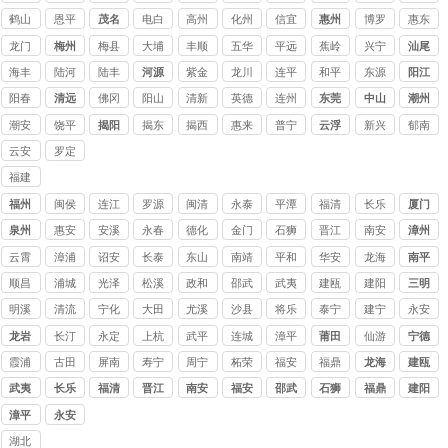
鹤山
恩平
茂名
电白
高州
化州
信宜
惠州
博罗
惠东
龙门
梅州
梅县
大埔
丰顺
五华
平远
蕉岭
兴宁
汕尾
海丰
陆河
陆丰
河源
紫金
龙川
连平
和平
东源
阳江
阳春
清远
佛冈
阳山
清新
英德
连州
东莞
中山
潮州
潮安
饶平
揭阳
揭东
揭西
惠来
普宁
云浮
新兴
郁南
云安
罗定
福建
讨债
福州
闽侯
连江
罗源
闽清
永泰
平潭
福清
长乐
厦门
公司
泉州
惠安
安溪
永春
德化
金门
石狮
晋江
南安
漳州
云霄
漳浦
诏安
长泰
东山
南靖
平和
华安
龙海
南平
顺昌
浦城
光泽
松溪
政和
邵武
武夷
建瓯
建阳
三明
山
明溪
清流
宁化
大田
尤溪
沙县
将乐
泰宁
建宁
永安
龙岩
长汀
永定
上杭
武平
连城
漳平
莆田
仙游
宁德
霞浦
古田
屏南
寿宁
周宁
柘荣
福安
福鼎
龙海
建瓯
武夷
长乐
福清
晋江
南安
福安
邵武
石狮
福鼎
建阳
山
漳平
永安
湖北