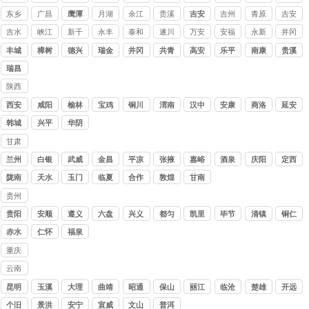
东乡
广昌
鹰潭
月湖
余江
贵溪
吉安
吉州
青原
吉安
吉水
峡江
新干
永丰
泰和
遂川
万安
安福
永新
井冈
山
丰城
樟树
德兴
瑞金
井冈
共青
高安
乐平
南康
贵溪
山
城
瑞昌
陕西
讨债
西安
咸阳
榆林
宝鸡
铜川
渭南
汉中
安康
商洛
延安
公司
韩城
兴平
华阴
甘肃
讨债
兰州
白银
武威
金昌
平凉
张掖
嘉峪
酒泉
庆阳
定西
公司
关
陇南
天水
玉门
临夏
合作
敦煌
甘南
贵州
讨债
贵阳
安顺
遵义
六盘
兴义
都匀
凯里
毕节
清镇
铜仁
公司
水
赤水
仁怀
福泉
重庆
讨债
云南
公司
讨债
昆明
玉溪
大理
曲靖
昭通
保山
丽江
临沧
楚雄
开远
公司
个旧
景洪
安宁
宣威
文山
普洱