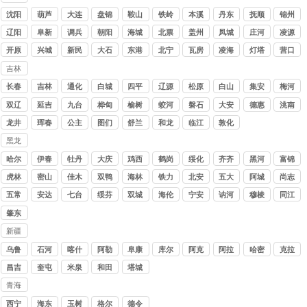
讨债
沈阳
葫芦
大连
盘锦
鞍山
铁岭
本溪
丹东
抚顺
锦州
公司
岛
辽阳
阜新
调兵
朝阳
海城
北票
盖州
凤城
庄河
凌源
山
开原
兴城
新民
大石
东港
北宁
瓦房
凌海
灯塔
营口
桥
店
吉林
讨债
长春
吉林
通化
白城
四平
辽源
松原
白山
集安
梅河
公司
口
双辽
延吉
九台
桦甸
榆树
蛟河
磐石
大安
德惠
洮南
龙井
珲春
公主
图们
舒兰
和龙
临江
敦化
岭
黑龙
江讨
哈尔
伊春
牡丹
大庆
鸡西
鹤岗
绥化
齐齐
黑河
富锦
债公
滨
江
哈尔
虎林
密山
佳木
双鸭
海林
铁力
北安
五大
阿城
尚志
司
斯
山
连池
五常
安达
七台
绥芬
双城
海伦
宁安
讷河
穆棱
同江
河
河
肇东
新疆
讨债
乌鲁
石河
喀什
阿勒
阜康
库尔
阿克
阿拉
哈密
克拉
公司
木齐
子
泰
勒
苏
尔
玛依
昌吉
奎屯
米泉
和田
塔城
青海
讨债
西宁
海东
玉树
格尔
德令