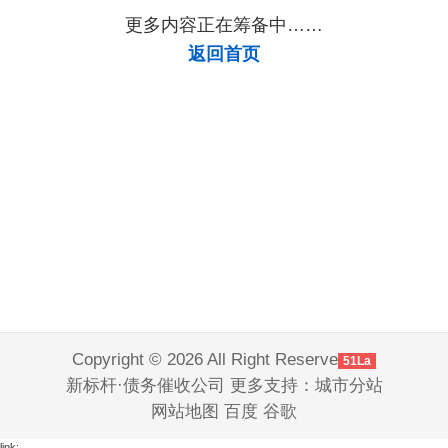
公司
公司
公司
公司
公司
公司
收账
公司
公司
公司
要债
公司
公司
讨债
更多内容正在筹备中……
公司
公司
公司
返回首页
Copyright © 2026 All Right Reserve
51La
新标杆·债务催收公司 更多支持：
城市分站
网站地图
百度
谷歌
link: