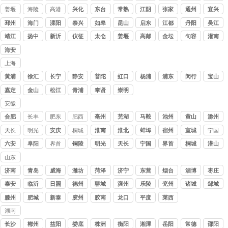
姜堰
海陵
高港
兴化
东台
常熟
江阴
张家
通州
宜兴
港
邳州
海门
溧阳
泰兴
如皋
昆山
启东
江都
丹阳
吴江
靖江
扬中
新沂
仪征
太仓
姜堰
高邮
金坛
句容
灌南
海安
上海
讨债
黄浦
徐汇
长宁
静安
普陀
虹口
杨浦
浦东
闵行
宝山
公司
嘉定
金山
松江
青浦
奉贤
崇明
安徽
讨债
合肥
长丰
肥东
肥西
亳州
芜湖
马鞍
池州
黄山
滁州
公司
山
天长
明光
安庆
桐城
淮南
淮北
蚌埠
宿州
宣城
宁国
六安
阜阳
界首
铜陵
明光
天长
宁国
界首
桐城
潜山
山东
讨债
济南
青岛
威海
潍坊
菏泽
济宁
东营
烟台
淄博
枣庄
公司
泰安
临沂
日照
德州
聊城
滨州
乐陵
兖州
诸城
邹城
滕州
肥城
新泰
胶州
胶南
龙口
平度
莱西
湖南
讨债
长沙
郴州
益阳
娄底
株洲
衡阳
湘潭
岳阳
常德
邵阳