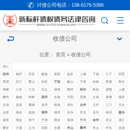
讨债公司电话：
138-6176-5366
收债公司
位置：
首页
»
收债公司
浙江
讨债
杭州
桐庐
淳安
建德
富阳
临安
上城
下城
江干
拱墅
公司
西湖
滨江
萧山
余杭
宁波
象山
宁海
余姚
慈溪
奉化
海曙
江东
江北
北仑
镇海
鄞州
绍兴
新昌
诸暨
上虞
嵊州
越城
柯桥
温州
永嘉
平阳
苍南
文成
泰顺
瑞安
乐清
龙港
鹿城
龙湾
瓯海
洞头
台州
玉环
三门
天台
仙居
温岭
临海
湖州
德清
长兴
安吉
吴兴
南浔
嘉兴
嘉善
海盐
海宁
平湖
桐乡
南湖
秀洲
金华
武义
浦江
磐安
兰溪
义乌
东阳
永康
舟山
衢州
常山
开化
龙游