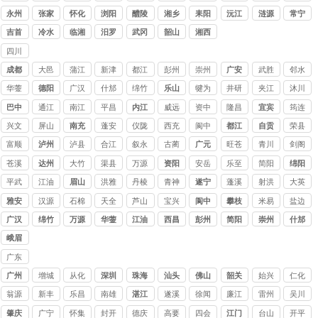
公司
永州
张家
怀化
浏阳
醴陵
湘乡
耒阳
沅江
涟源
常宁
界
吉首
冷水
临湘
汨罗
武冈
韶山
湘西
江
四川
讨债
成都
大邑
蒲江
新津
都江
彭州
崇州
广安
武胜
邻水
公司
堰
华蓥
德阳
广汉
什邡
绵竹
乐山
犍为
井研
夹江
沐川
巴中
通江
南江
平昌
内江
威远
资中
隆昌
宜宾
筠连
兴文
屏山
南充
蓬安
仪陇
西充
阆中
都江
自贡
荣县
堰
富顺
泸州
泸县
合江
叙永
古蔺
广元
旺苍
青川
剑阁
苍溪
达州
大竹
渠县
万源
资阳
安岳
乐至
简阳
绵阳
平武
江油
眉山
洪雅
丹棱
青神
遂宁
蓬溪
射洪
大英
雅安
汉源
石棉
天全
芦山
宝兴
阆中
攀枝
米易
盐边
花
广汉
绵竹
万源
华蓥
江油
西昌
彭州
简阳
崇州
什邡
峨眉
山
广东
讨债
广州
增城
从化
深圳
珠海
汕头
佛山
韶关
始兴
仁化
公司
翁源
新丰
乐昌
南雄
湛江
遂溪
徐闻
廉江
雷州
吴川
肇庆
广宁
怀集
封开
德庆
高要
四会
江门
台山
开平