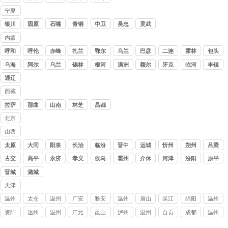
公司
木
哈
宁夏
讨债
银川
固原
石嘴
青铜
中卫
吴忠
灵武
公司
山
峡
内蒙
古讨
呼和
呼伦
赤峰
扎兰
鄂尔
乌兰
巴彦
二连
霍林
包头
债公
浩特
贝尔
屯
多斯
察布
淖尔
浩特
郭勒
乌海
阿尔
乌兰
锡林
根河
满洲
额尔
牙克
临河
丰镇
司
山
浩特
浩特
里
古纳
石
通辽
西藏
讨债
拉萨
那曲
山南
林芝
昌都
公司
北京
讨债
山西
公司
讨债
太原
大同
阳泉
长治
临汾
晋中
运城
忻州
朔州
吕梁
公司
古交
高平
永济
孝义
侯马
霍州
介休
河津
汾阳
原平
晋城
潞城
天津
讨债
温州
太仓
温州
广安
雅安
温州
眉山
吴江
绵阳
温州
公司
乐清
讨债
瑞安
讨债
讨债
泰顺
讨债
讨债
讨债
文成
资阳
达州
温州
广元
昆山
泸州
温州
自贡
成都
温州
要账
公司
追债
公司
公司
讨债
公司
公司
公司
要账
讨债
讨债
苍南
讨债
讨债
讨债
平阳
讨债
讨债
永嘉