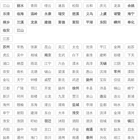
江山
丽水
青田
缙云
遂昌
松阳
云和
庆元
龙泉
余姚
乐清
临海
温岭
永康
瑞安
慈溪
义乌
上虞
诸暨
海宁
桐乡
兰溪
龙泉
建德
富德
富阳
平湖
东阳
嵊州
奉化
临安
江山
江苏
讨债
苏州
常熟
张家
昆山
吴江
太仓
沧浪
平江
金阊
姑苏
公司
讨债
港讨
讨债
讨债
讨债
要债
追债
要账
催债
虎丘
吴中
相城
南京
玄武
白下
秦淮
建邺
鼓楼
下关
公司
债公
公司
公司
公司
公司
公司
公司
公司
收账
追债
要债
浦口
栖霞
雨花
江宁
六合
溧水
高淳
无锡
江阴
宜兴
司
公司
公司
公司
台
讨债
讨债
崇安
南长
北塘
锡山
梁溪
新吴
惠山
滨湖
常州
溧阳
公司
公司
金坛
天宁
钟楼
戚墅
新北
武进
扬州
宝应
仪征
高邮
堰
江都
广陵
邗江
开发
扬州
徐州
丰县
沛县
铜山
睢宁
新沂
邳州
鼓楼
云龙
九里
贾汪
泉山
连云
连云
新浦
港
海州
赣榆
东海
灌云
灌南
盐城
亭湖
盐都
响水
滨海
阜宁
射阳
建湖
东台
大丰
淮安
涟水
洪泽
金湖
清河
淮安
淮阴
盱眙
宿迁
沭阳
泗阳
泗洪
宿城
宿豫
镇江
丹阳
扬中
句容
京口
润州
丹徒
南通
海安
如东
启东
如皋
通州
海门
崇川
港闸
南通
泰州
兴化
靖江
泰兴