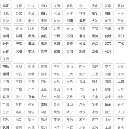
讨债
武汉
江岸
江汉
硚口
汉阳
武昌
青山
洪山
汉南
蔡甸
公司
江夏
黄陂
新洲
荆门
京山
沙洋
钟祥
咸宁
襄阳
南漳
谷城
保康
老河
枣阳
宜城
荆州
黄石
大冶
黄石
西塞
口
港
山
下陆
铁山
阳新
宜昌
远安
兴山
秭归
宜都
当阳
枝江
随州
鄂州
孝感
黄冈
十堰
枣阳
老河
恩施
仙桃
天门
口
钟祥
潜江
麻城
洪湖
汉川
赤壁
松滋
丹江
武穴
广水
口
石首
大冶
枝江
应城
宜城
当阳
安陆
宜都
利川
江西
讨债
南昌
东湖
西湖
青云
湾里
青山
南昌
新建
安义
进贤
公司
赣州
章贡
赣区
信丰
大余
上犹
崇义
安远
龙南
定南
全南
宁都
于都
兴国
会昌
寻乌
石城
瑞金
南康
上饶
信州
广信
广丰
玉山
铅山
横峰
弋阳
余干
鄱阳
万年
婺源
德兴
宜春
袁州
奉新
万载
上高
宜丰
靖安
铜鼓
丰城
樟树
高安
景德
昌江
珠山
浮梁
乐平
新余
渝水
镇
分宜
九江
濂溪
浔阳
柴桑
武宁
修水
永修
德安
庐山
都昌
湖口
彭泽
瑞昌
萍乡
安源
湘东
莲花
上栗
芦溪
抚州
临川
南城
黎川
南丰
崇仁
乐安
宜黄
金溪
资溪