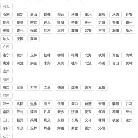
河北
讨债
石家
保定
唐山
邯郸
邢台
沧州
衡水
廊坊
承德
迁安
公司
庄
鹿泉
秦皇
南宫
任丘
叶城
辛集
涿州
定州
晋州
霸州
岛
黄骅
遵化
张家
沙河
三河
冀州
武安
河间
深州
新乐
口
泊头
安国
高碑
店
广西
讨债
南宁
贺州
玉林
桂林
柳州
梧州
北海
钦州
百色
防城
公司
港
贵港
河池
崇左
来宾
东兴
桂平
北流
岑溪
合山
凭祥
宜州
海南
讨债
海口
三亚
万宁
文昌
儋州
琼海
东方
五指
公司
山
河南
讨债
郑州
洛阳
焦作
商丘
信阳
周口
鹤壁
安阳
濮阳
驻马
公司
店
南阳
开封
漯河
许昌
新乡
济源
灵宝
偃师
邓州
登封
三门
新郑
禹州
巩义
永城
长葛
义马
林州
项城
汝州
峡
荥阳
平顶
卫辉
辉县
舞钢
新密
孟州
沁阳
山
辽宁